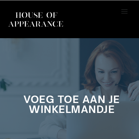
Home
Academy
Pitch like a pro
VOEG TOE AAN JE
WINKELMANDJE