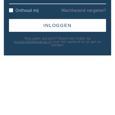
Onthoud mij
Wachtwoord vergeten?
INLOGGEN
Nog geen account? Neem een kijkje op
houseofappearance.nl
voor het aanbod en je aan te
melden